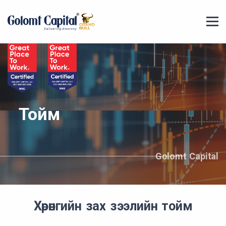
Тойм
Golomt Capital
Хөрөнгийн зах зээлийн тойм