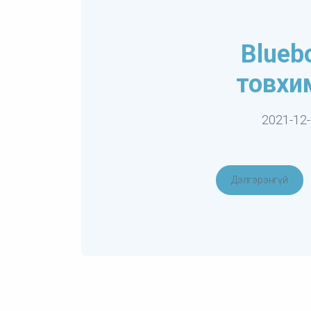
Blueb
товхи
2021-12
Дэлгэрэнгүй