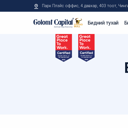
Парк Плэйс оффис, 4 давхар, 403 тоот, Чингисий
Бидний тухай
Б