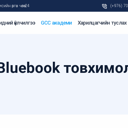
н өргөн чөлөө-24
(+976) 7
идний үйлчилгээ
GCC академи
Харилцагчийн туслах
Bluebook товхимо