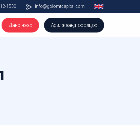
012-1530
info@golomtcapital.com
Данс нээх
Арилжаанд оролцох
л