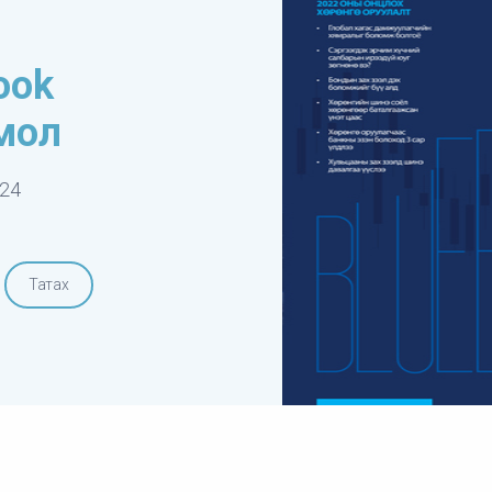
ook
мол
-24
Татах