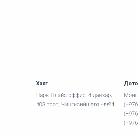
Хаяг
Дото
Парк Плэйс оффис, 4 давхар,
Монго
403 тоот, Чингисийн өргөн чөлөө-24
(+976
(+976
(+976