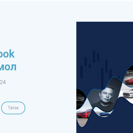
ook
мол
-24
Татах