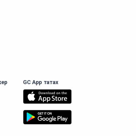
кер
GC App татах