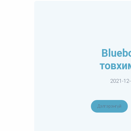
Blueb
товхи
2021-12
Дэлгэрэнгүй