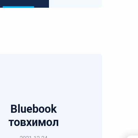
Bluebook
товхимол