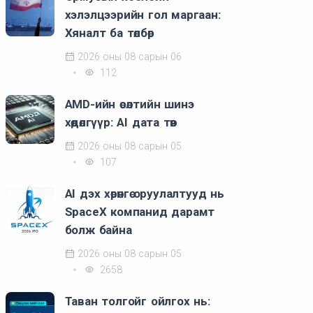
хэлэлцээрийн гол маргаан:
Хяналт ба төлбөр
2026 оны 08 сарын 06
112
AMD-ийн өсөлтийн шинэ
хөдөлгүүр: AI дата төв
2026 оны 08 сарын 05
107
AI дэх хөрөнгө оруулалтууд нь
SpaceX компанид дарамт
болж байна
2026 оны 08 сарын 05
2658
Таван толгойг ойлгох нь: