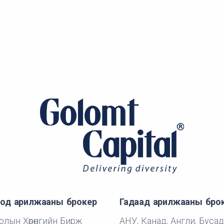
од арилжааны брокер
Гадаад арилжааны бро
лын Хөрөнгийн Бирж
АНУ, Канад, Англи, Бусад