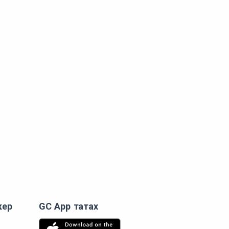
кер
GC App татах