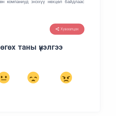
өн компаниуд энэхүү нөхцөл байдлаас
Хуваалцах
өгөх таны үнэлгээ