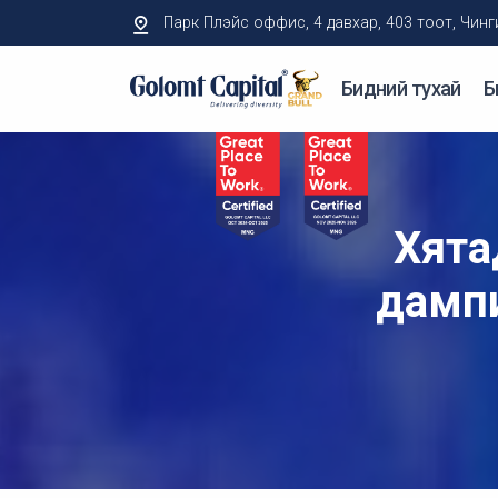
Парк Плэйс оффис, 4 давхар, 403 тоот, Чингисий
Бидний тухай
Б
Хята
дампи