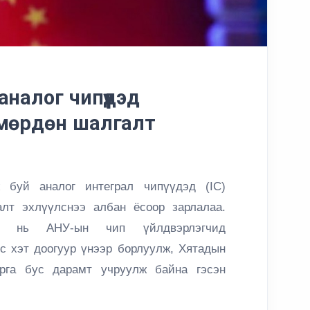
налог чипүүдэд
 мөрдөн шалгалт
 буй аналог интеграл чипүүдэд (IC)
лт эхлүүлснээ албан ёсоор зарлалаа.
л нь АНУ-ын чип үйлдвэрлэгчид
эс хэт доогуур үнээр борлуулж, Хятадын
рга бус дарамт учруулж байна гэсэн