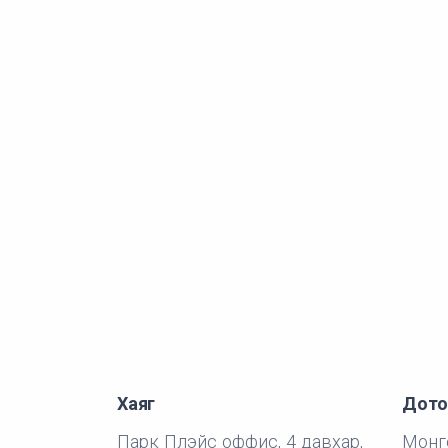
Хаяг
Дото
Парк Плэйс оффис, 4 давхар,
Монго