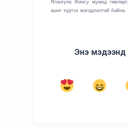
Ялангуяа Жянсу мужид төвлөрс
ашиг хүртэх магадлалтай байна.
Энэ мэдээнд 