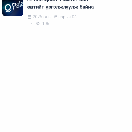
өсөлтийг үргэлжлүүлж байна
2026 оны 08 сарын 04
106