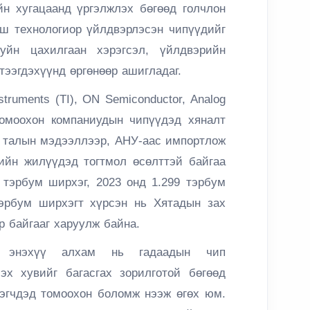
йн хугацаанд үргэлжлэх бөгөөд голчлон
эш технологиор үйлдвэрлэсэн чипүүдийг
уйн цахилгаан хэрэгсэл, үйлдвэрийн
тээгдэхүүнд өргөнөөр ашигладаг.
ruments (TI), ON Semiconductor, Analog
 томоохон компаниудын чипүүдэд хяналт
н талын мэдээллээр, АНУ-аас импортлож
ийн жилүүдэд тогтмол өсөлттэй байгаа
 тэрбум ширхэг, 2023 онд 1.299 тэрбум
тэрбум ширхэгт хүрсэн нь Хятадын зах
р байгааг харуулж байна.
, энэхүү алхам нь гадаадын чип
эх хувийг багасгах зорилготой бөгөөд
эгчдэд томоохон боломж нээж өгөх юм.