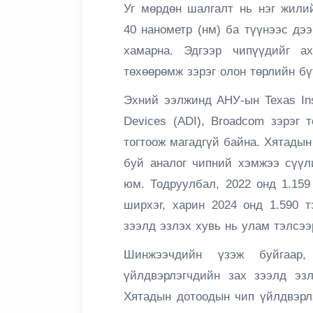
Уг мөрдөн шалгалт нь нэг жили
40 нанометр (нм) ба түүнээс дэ
хамарна. Эдгээр чипүүдийг ах
төхөөрөмж зэрэг олон төрлийн бү
Эхний ээлжинд АНУ-ын Texas Inst
Devices (ADI), Broadcom зэрэг
тогтоож магадгүй байна. Хятады
буй аналог чипний хэмжээ сүүл
юм. Тодруулбал, 2022 онд 1.159
ширхэг, харин 2024 онд 1.590 
зээлд эзлэх хувь нь улам тэлсээ
Шинжээчдийн үзэж буйгаар
үйлдвэрлэгчдийн зах зээлд эзл
Хятадын дотоодын чип үйлдвэрл