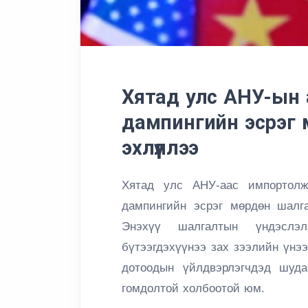
Хятад улс АНУ-ын а
дампингийн эсрэг
эхлүүллээ
Хятад улс АНУ-аас импортолж
дампингийн эсрэг мөрдөн шалга
Энэхүү шалгалтын үндэслэ
бүтээгдэхүүнээ зах зээлийн үнэ
дотоодын үйлдвэрлэгчдэд шуда
гомдолтой холбоотой юм.