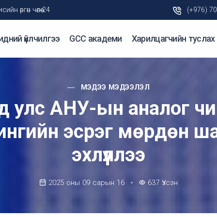
н өргөн чөлөө-24
(+976) 7
идний үйлчилгээ
GCC академи
Харилцагчийн туслах
МЭДЭЭ МЭДЭЭЛЭЛ
д улс АНУ-ын аналог чип
нгийн эсрэг мөрдөн ш
эхлүүллээ
2025 оны 09 сарын 16
637
Үзсэн