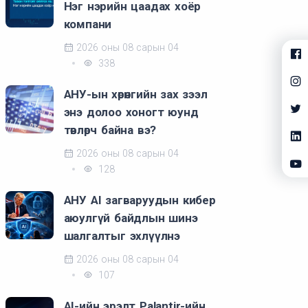
Нэг нэрийн цаадах хоёр
компани
2026 оны 08 сарын 04
338
АНУ-ын хөрөнгийн зах зээл
энэ долоо хоногт юунд
төвлөрч байна вэ?
2026 оны 08 сарын 04
128
АНУ AI загваруудын кибер
аюулгүй байдлын шинэ
шалгалтыг эхлүүлнэ
2026 оны 08 сарын 04
107
AI-ийн эрэлт Palantir-ийн