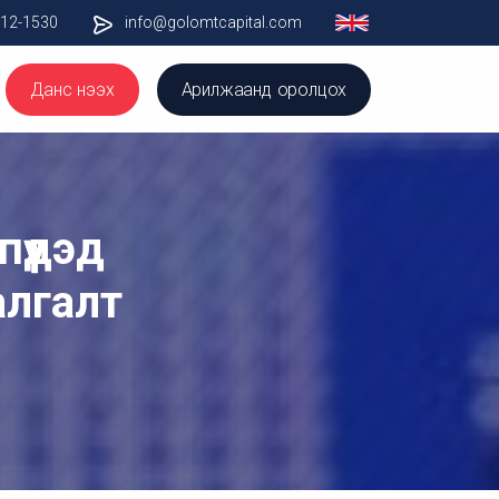
012-1530
info@golomtcapital.com
Данс нээх
Арилжаанд оролцох
үүдэд
алгалт