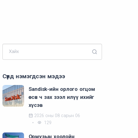
Хайх
Сүүлд нэмэгдсэн мэдээ
Sandisk-ийн орлого огцом
өссөн ч зах зээл илүү ихийг
хүсэв
2026 оны 08 сарын 06
129
Ормузын хоолойн