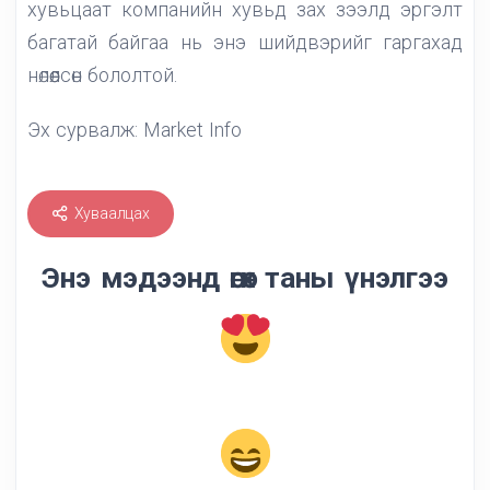
хувьцаат компанийн хувьд зах зээлд эргэлт
багатай байгаа нь энэ шийдвэрийг гаргахад
нөлөөлсөн бололтой.
Эх сурвалж: Market Info
Хуваалцах
Энэ мэдээнд өгөх таны үнэлгээ