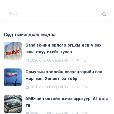
Хайх
Сүүлд нэмэгдсэн мэдээ
Sandisk-ийн орлого огцом өссөн ч зах
зээл илүү ихийг хүсэв
2026 оны 08 сарын 06
121
Ормузын хоолойн хэлэлцээрийн гол
маргаан: Хяналт ба төлбөр
2026 оны 08 сарын 06
106
AMD-ийн өсөлтийн шинэ хөдөлгүүр: AI дата
төв
2026 оны 08 сарын 05
103