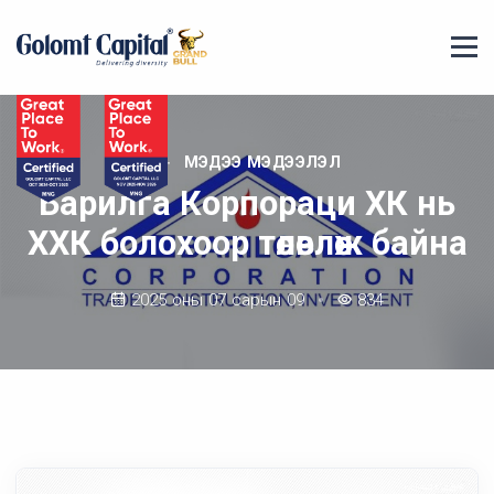
МЭДЭЭ МЭДЭЭЛЭЛ
Барилга Корпораци ХК нь
ХХК болохоор төлөвлөж байна
2025 оны 07 сарын 09
834