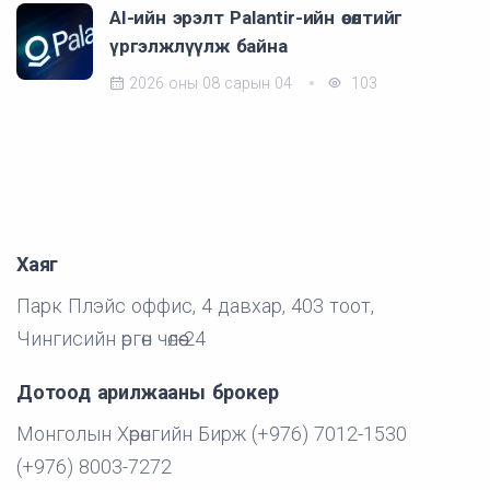
AI-ийн эрэлт Palantir-ийн өсөлтийг
үргэлжлүүлж байна
2026 оны 08 сарын 04
103
Хаяг
Парк Плэйс оффис, 4 давхар, 403 тоот,
Чингисийн өргөн чөлөө-24
Дотоод арилжааны брокер
Монголын Хөрөнгийн Бирж (+976) 7012-1530
(+976) 8003-7272