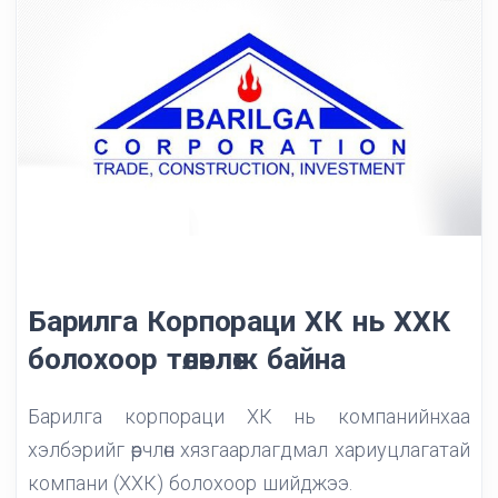
Барилга Корпораци ХК нь ХХК
болохоор төлөвлөж байна
Барилга корпораци ХК нь компанийнхаа
хэлбэрийг өөрчлөн хязгаарлагдмал хариуцлагатай
компани (ХХК) болохоор шийджээ.