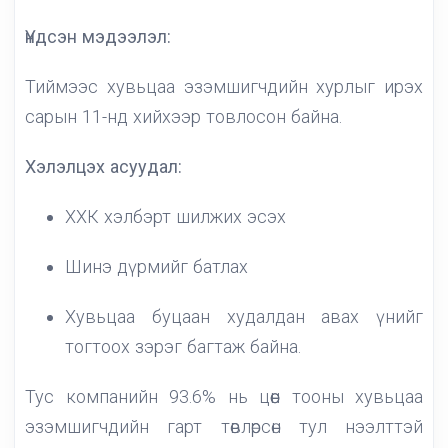
Үндсэн мэдээлэл:
Тиймээс хувьцаа эзэмшигчдийн хурлыг ирэх
сарын 11-нд хийхээр товлосон байна.
Хэлэлцэх асуудал:
ХХК хэлбэрт шилжих эсэх
Шинэ дүрмийг батлах
Хувьцаа буцаан худалдан авах үнийг
тогтоох зэрэг багтаж байна.
Тус компанийн 93.6% нь цөөн тооны хувьцаа
эзэмшигчдийн гарт төвлөрсөн тул нээлттэй