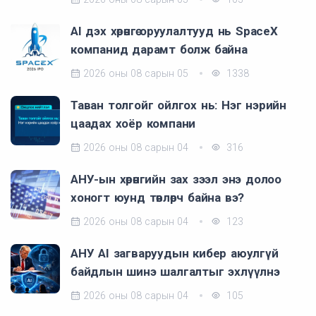
AI дэх хөрөнгө оруулалтууд нь SpaceX
компанид дарамт болж байна
2026 оны 08 сарын 05
1338
Таван толгойг ойлгох нь: Нэг нэрийн
цаадах хоёр компани
2026 оны 08 сарын 04
316
АНУ-ын хөрөнгийн зах зээл энэ долоо
хоногт юунд төвлөрч байна вэ?
2026 оны 08 сарын 04
123
АНУ AI загваруудын кибер аюулгүй
байдлын шинэ шалгалтыг эхлүүлнэ
2026 оны 08 сарын 04
105