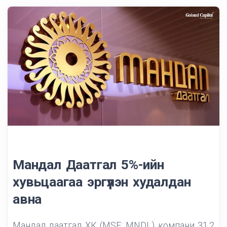
Мандал Даатгал 5%-ийн
хувьцаагаа эргүүлэн худалдан
авна
Мандал даатгал ХК (MSE: MNDL) компани 31.2