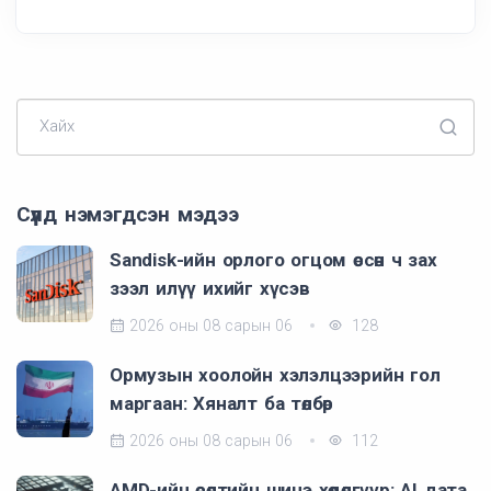
Хайх
Сүүлд нэмэгдсэн мэдээ
Sandisk-ийн орлого огцом өссөн ч зах
зээл илүү ихийг хүсэв
2026 оны 08 сарын 06
128
Ормузын хоолойн хэлэлцээрийн гол
маргаан: Хяналт ба төлбөр
2026 оны 08 сарын 06
112
AMD-ийн өсөлтийн шинэ хөдөлгүүр: AI дата