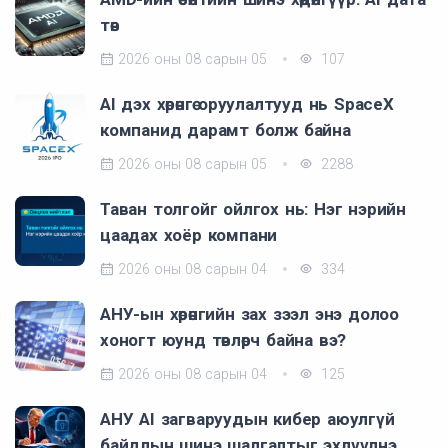
төв
2026 оны 08 сарын 05
107
AI дэх хөрөнгө оруулалтууд нь SpaceX
компанид дарамт болж байна
2026 оны 08 сарын 05
2288
Таван толгойг ойлгох нь: Нэг нэрийн
цаадах хоёр компани
2026 оны 08 сарын 04
334
АНУ-ын хөрөнгийн зах зээл энэ долоо
хоногт юунд төвлөрч байна вэ?
2026 оны 08 сарын 04
125
АНУ AI загваруудын кибер аюулгүй
байдлын шинэ шалгалтыг эхлүүлнэ