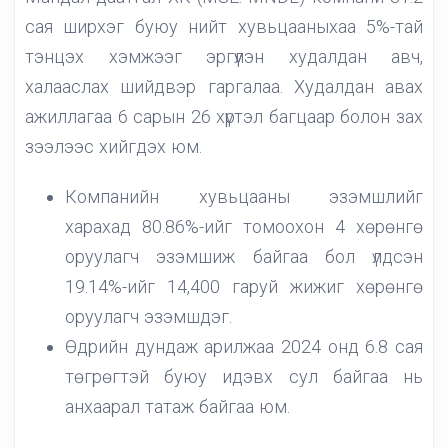
сая ширхэг буюу нийт хувьцааныхаа 5%-тай
тэнцэх хэмжээг эргүүлэн худалдан авч,
халааслах шийдвэр гаргалаа. Худалдан авах
ажиллагаа 6 сарын 26 хүртэл багцаар болон зах
зээлээс хийгдэх юм.
Компанийн хувьцааны эзэмшлийг
харахад 80.86%-ийг томоохон 4 хөрөнгө
оруулагч эзэмшиж байгаа бол үлдсэн
19.14%-ийг 14,400 гаруй жижиг хөрөнгө
оруулагч эзэмшдэг.
Өдрийн дундаж арилжаа 2024 онд 6.8 сая
төгрөгтэй буюу идэвх сул байгаа нь
анхаарал татаж байгаа юм.