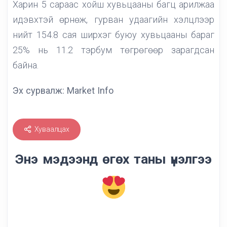
Харин 5 сараас хойш хувьцааны багц арилжаа
идэвхтэй өрнөж, гурван удаагийн хэлцлээр
нийт 154.8 сая ширхэг буюу хувьцааны бараг
25% нь 11.2 тэрбум төгрөгөөр зарагдсан
байна.
Эх сурвалж: Market Info
Хуваалцах
Энэ мэдээнд өгөх таны үнэлгээ